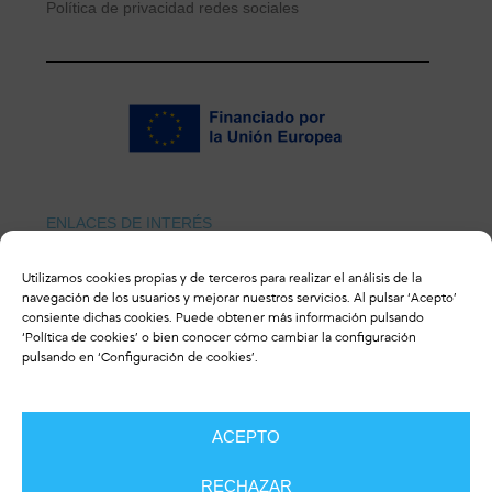
Política de privacidad redes sociales
ENLACES DE INTERÉS
Revista ulceras.info
Utilizamos cookies propias y de terceros para realizar el análisis de la
navegación de los usuarios y mejorar nuestros servicios. Al pulsar ‘Acepto’
consiente dichas cookies. Puede obtener más información pulsando
‘
Política de cookies
’ o bien conocer cómo cambiar la configuración
pulsando en ‘Configuración de cookies’.
CONTACTO
ACEPTO
RECHAZAR