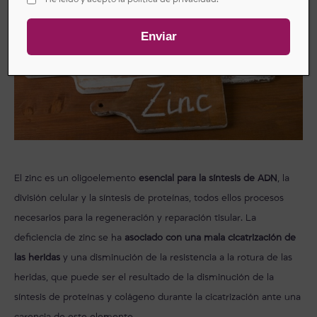
El zinc es un oligoelemento
esencial para la síntesis de ADN
, la
división celular y la síntesis de proteínas, todos ellos procesos
necesarios para la regeneración y reparación tisular. La
deficiencia de zinc se ha
asociado con una mala cicatrización de
las heridas
y una disminución de la resistencia a la rotura de las
heridas, que puede ser el resultado de la disminución de la
síntesis de proteínas y colágeno durante la cicatrización ante una