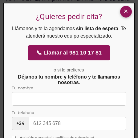
matriz intracelular de tejidos, entre ellos la piel. La deficiencia de
ácido ascórbico causa fibras de colágeno anormales y
¿Quieres pedir cita?
alteraciones de la matriz intracelular que se manifiestan
como
lesiones cutáneas
, mala adhesión de las células del
Llámanos y te la agendamos
sin lista de espera
. Te
endotelio, y disminución de la resistencia a la tracción del tejido
atenderá nuestro equipo especializado.
fibroso.
📞 Llamar al 981 10 17 81
Además de la
producción de colágeno
, el ácido ascórbico mejora
la función de los neutrófilos, aumenta la angiogénesis, y funciona
— o si lo prefieres —
como un poderoso antioxidante.
Déjanos tu nombre y teléfono y te llamamos
nosotras.
Tu nombre
Zinc
Tu teléfono
+34
He leído y acepto la política de privacidad.