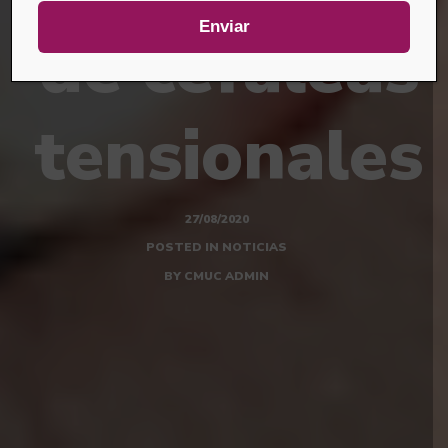
de cefaleas
tensionales
27/08/2020
POSTED IN
NOTICIAS
BY
CMUC ADMIN