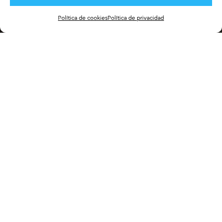
Política de cookies
Política de privacidad
Índice
[
Ocultar
]
Introducción
Dentro de todas las patologías susceptibles de ser abordadas
desde la fisioterapia, y habiendo gran variedad de las mismas: