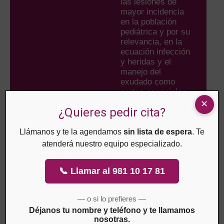
las lesiones de
mayor incidencia
en la población
pediátrica y por su
relevancia, en la
ecuación infección
y heridas y el
manejo del
exudado como
partes esenciales
del moderno
¿Quieres pedir cita?
proceder
terapeútico.
Llámanos y te la agendamos
sin lista de espera
. Te
atenderá nuestro equipo especializado.
GUÍA PRÁCTICA
📞 Llamar al 981 10 17 81
ILUSTRADA
ÚLCERAS DE
— o si lo prefieres —
ORIGEN
Déjanos tu nombre y teléfono y te llamamos
CIRCULATORIO
nosotras.