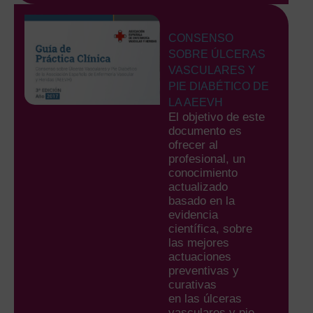
CONSENSO
SOBRE ÚLCERAS
VASCULARES Y
PIE DIABÉTICO DE
LA AEEVH
El objetivo de este
documento es
ofrecer al
profesional, un
conocimiento
actualizado
basado en la
evidencia
científica, sobre
las mejores
actuaciones
preventivas y
curativas
en las úlceras
vasculares y pie