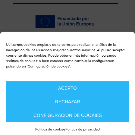
Utilizamos cookies propias y de terceros para realizar el análisis de la
ENLACES DE INTERÉS
navegación de los usuarios y mejorar nuestros servicios. Al pulsar ‘Acepto’
consiente dichas cookies. Puede obtener más información pulsando
‘
Política de cookies
’ o bien conocer cómo cambiar la configuración
Revista ulceras.info
pulsando en ‘Configuración de cookies’.
CONTACTO
ACEPTO
RECHAZAR
CONFIGURACIÓN DE COOKIES
Política de cookies
Política de privacidad