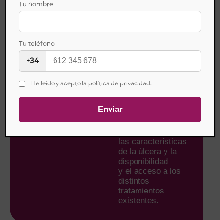
EN MIEMBROS
Tu nombre
INFERIORES
Para la mayoría de
estas úlceras no
hay un tratamiento
Tu teléfono
estándar. Esto
+34
conlleva que
los profesionales
sanitarios sigan
He leído y acepto la política de privacidad.
criterios diferentes
y que exista una
gran variabilidad
en los tratamientos
aplicados, según
las características
de la úlcera y la
disponibilidad
y el acceso a los
distintos
tratamientos
existentes.