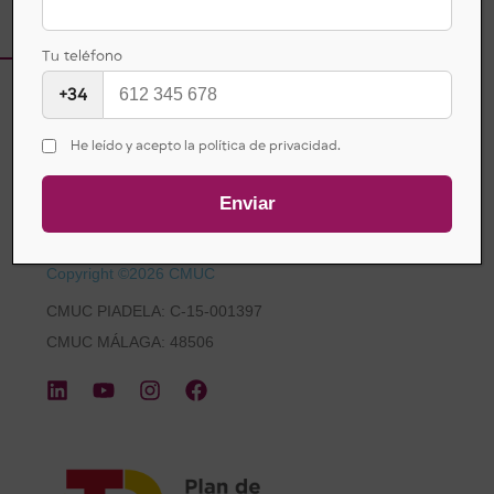
Tu teléfono
+34
He leído y acepto la política de privacidad.
Copyright ©2026 CMUC
CMUC PIADELA: C-15-001397
CMUC MÁLAGA: 48506