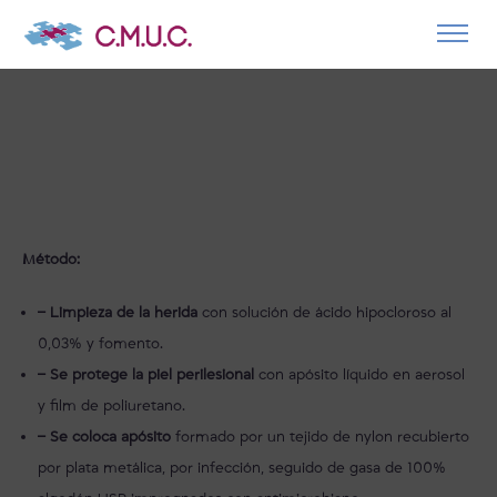
Método:
–
Limpieza de la herida
con solución de ácido hipocloroso al
0,03% y fomento.
–
Se protege la piel perilesional
con apósito líquido en aerosol
y film de poliuretano.
–
Se coloca apósito
formado por un tejido de nylon recubierto
por plata metálica, por infección, seguido de gasa de 100%