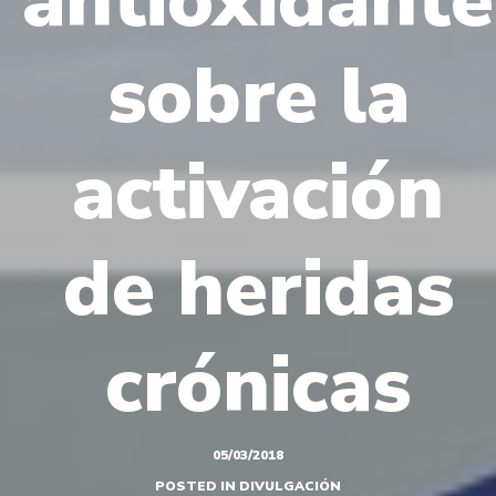
— o si lo prefieres —
sobre la
Déjanos tu nombre y teléfono y te llamamos
nosotras.
Tu nombre
activación
Tu teléfono
+34
de heridas
He leído y acepto la política de privacidad.
crónicas
05/03/2018
POSTED IN
DIVULGACIÓN