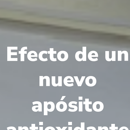
Efecto de un
nuevo
¿Quieres pedir cita?
apósito
Llámanos y te la agendamos
sin lista de espera
. Te
atenderá nuestro equipo especializado.
antioxidante
📞 Llamar al 981 10 17 81