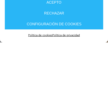
ACEPTO
RECHAZAR
CONFIGURACIÓN DE COOKIES
Política de cookies
Política de privacidad
Fondo Álvarez, E.; Santiso Casanova, E.; Harkot, O.; Castrillón Díaz,
C.; Gutiérrez Bandera, N.; Gutiérrez Bandera, N.; Cerame Pérez, S.
CMUC España