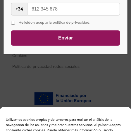
+34
LEGAL
He leído y acepto la política de privacidad.
Aviso Legal
Política de privacidad
Cookies
Política de privacidad redes sociales
Utilizamos cookies propias y de terceros para realizar el análisis de la
ENLACES DE INTERÉS
navegación de los usuarios y mejorar nuestros servicios. Al pulsar ‘Acepto’
consiente dichas cookies. Puede obtener más información pulsando