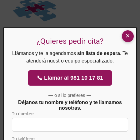
Copyright ©2026 CMUC
¿Quieres pedir cita?
CMUC PIADELA: C-15-001397
Llámanos y te la agendamos
sin lista de espera
. Te
CMUC MÁLAGA: 48506
atenderá nuestro equipo especializado.
📞 Llamar al 981 10 17 81
— o si lo prefieres —
Déjanos tu nombre y teléfono y te llamamos
nosotras.
Tu nombre
«Financiado por la Unión Europea – NextGenerationEU»
Tu teléfono