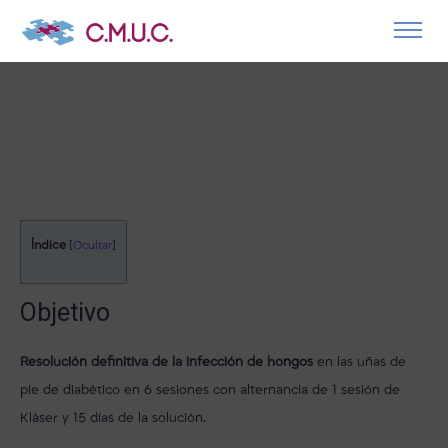
Índice
[
Ocultar
]
Objetivo
Resolución definitiva de la infección de hongos
en las uñas de
pie de diabético en 6 sesiones con alternancia de 1 sesión de
Kláser y 15 días de la solución.