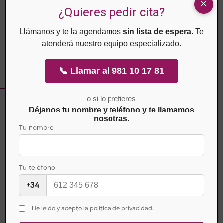
infecciones posteriores y ayudando a mejorar la calidad de vida
¿Quieres pedir cita?
de estos pacientes.
Llámanos y te la agendamos
sin lista de espera
. Te
atenderá nuestro equipo especializado.
📞 Llamar al 981 10 17 81
— o si lo prefieres —
Déjanos tu nombre y teléfono y te llamamos
nosotras.
Tu nombre
Tu teléfono
+34
Copyright ©2026 CMUC
CMUC PIADELA: C-15-001397
He leído y acepto la política de privacidad.
CMUC MÁLAGA: 48506