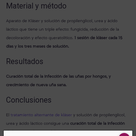
Material y método
Aparato de Kláser y solución de propilenglicol, urea y ácido
láctico que tiene un triple efecto: fungicida, reducción de la
decoloración y efecto queratolítico.
1 sesión de kláser cada 15
días y los tres meses de solución.
Resultados
Curación total de la infección de las uñas por hongos, y
crecimiento de nueva uña sana.
Conclusiones
El
tratamiento alternante de kláser
y solución de propilenglicol,
urea y ácido láctico consigue una
curación total de la infección
de hongos en las uñas del
pie de diabético
evitando sobre