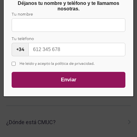
Déjanos tu nombre y teléfono y te llamamos
nosotras.
¿Qué es CMUC?
Tu nombre
Es el referente nacional para los tratamientos de PIE Diabético,
Úlceras Vasculares y Úlceras Por Presión.
Tu teléfono
¿Quién es el paciente tipo de CMUC?
+34
El paciente CMUC está definido en nuestro apartado de
He leído y acepto la política de privacidad.
patologías
.
¿De qué servicios disponen?
Los servicios de los que disponemos en los Centros
Multidisciplinares de Úlceras Crónicas los pueden encontrar en el
apartado
servicios
.
¿Dónde está CMUC?
Nuestras clínicas se encuentran en A Coruña y Málaga, los datos