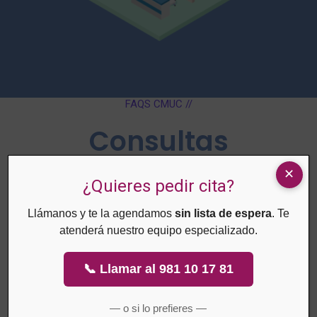
FAQS CMUC //
Consultas
Frecuentes
¿Quieres pedir cita?
Llámanos y te la agendamos
sin lista de espera
. Te
Estas son las preguntas más comunes acerca de CMUC.
atenderá nuestro equipo especializado.
Por favor, consulte esta guía, para más información
contacte con nosotros.
📞 Llamar al 981 10 17 81
— o si lo prefieres —