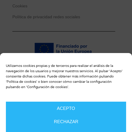
Cookies
Política de privacidad redes sociales
Utilizamos cookies propias y de terceros para realizar el análisis de la
navegación de los usuarios y mejorar nuestros servicios. Al pulsar ‘Acepto’
ENLACES DE INTERÉS
consiente dichas cookies. Puede obtener más información pulsando
‘
Política de cookies
’ o bien conocer cómo cambiar la configuración
pulsando en ‘Configuración de cookies’.
Revista ulceras.info
ACEPTO
CONTACTO
RECHAZAR