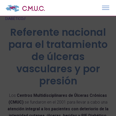
QUÉ ES CMUC – CLÍNICAS DE ÚLCERAS CRÓNICAS Y PIE
DIABÉTICO//
Referente nacional
para el tratamiento
de úlceras
vasculares y por
presión
Los
Centros Multidisciplinares de Úlceras Crónicas
(CMUC)
se fundaron en el 2001 para llevar a cabo una
atención integral a los pacientes con deteriorio de la
integridad cutanea, úlceras, heridas y PIE Diabético
.