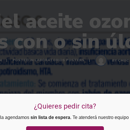
del aceite oz
s con o sin úl
4
POSTED IN
LABORATORIOS POSTERS
BY
CMUC
¿Quieres pedir cita?
e la agendamos
sin lista de espera
. Te atenderá nuestro equipo