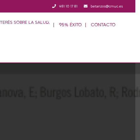
981 10 17 81
betanzos@cmuc.es
95% ÉXITO
CONTACTO