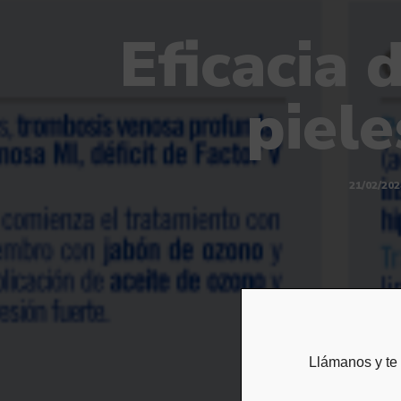
Eficacia 
piele
21/02/202
Llámanos y t