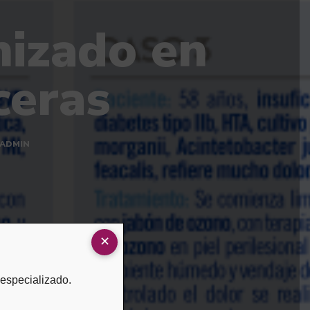
onizado en
ceras
 ADMIN
 especializado.