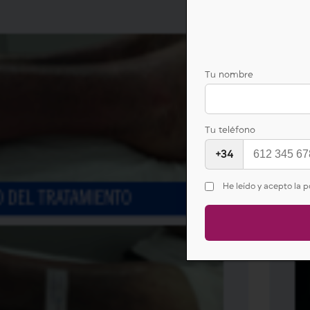
Tu nombre
Tu teléfono
+34
He leído y acepto la p