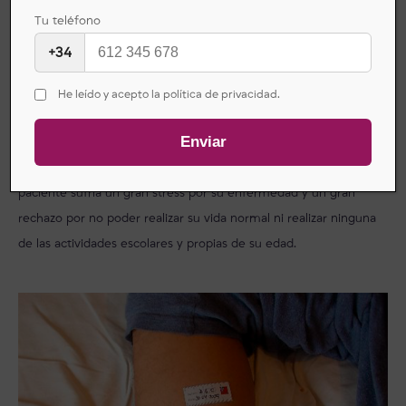
Tu teléfono
+34
He leído y acepto la política de privacidad.
Una vez realizadas las curas de la forma adecuada y el
tratamiento psicológico adecuado se ha podido conseguir la
curación y que no vuelva a producirse este tipo de úlceras. El
paciente sufría un gran stress por su enfermedad y un gran
rechazo por no poder realizar su vida normal ni realizar ninguna
de las actividades escolares y propias de su edad.