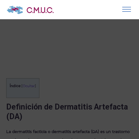
Índice
[
Ocultar
]
Definición de Dermatitis Artefacta
(DA)
La dermatitis facticia o dermatitis artefacta (DA) es un trastorno