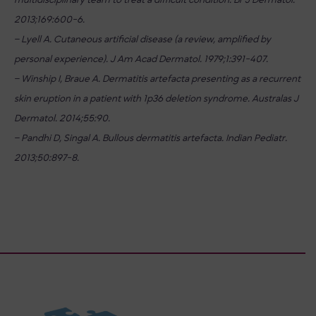
multidisciplinary team to treat a difficult condition. Br J Dermatol.
2013;169:600-6.
– Lyell A. Cutaneous artificial disease (a review, amplified by
personal experience). J Am Acad Dermatol. 1979;1:391-407.
– Winship I, Braue A. Dermatitis artefacta presenting as a recurrent
skin eruption in a patient with 1p36 deletion syndrome. Australas J
Dermatol. 2014;55:90.
– Pandhi D, Singal A. Bullous dermatitis artefacta. Indian Pediatr.
2013;50:897-8.