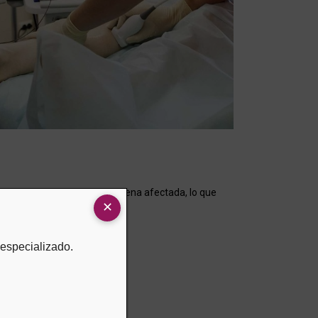
 esclerosante dentro de la vena afectada, lo que
 especializado.