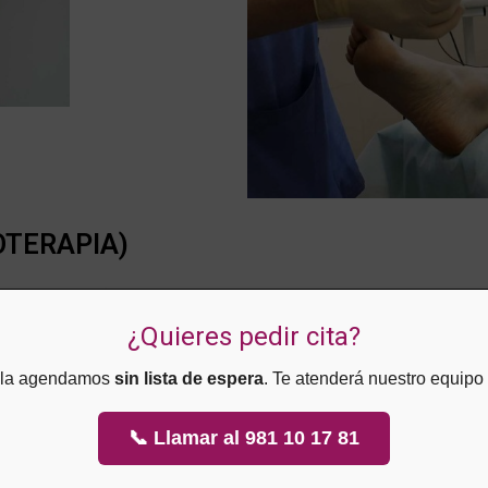
TERAPIA)
varices y arañas vasculares. Consiste en la inyección de una sustancia
 el organismo.
¿Quieres pedir cita?
e la agendamos
sin lista de espera
. Te atenderá nuestro equipo
📞 Llamar al 981 10 17 81