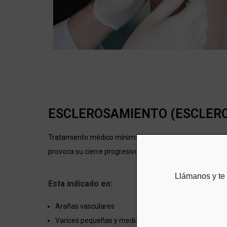
ESCLEROSAMIENTO (ESCLERO
Tratamiento médico mínimamente invasivo para eliminar 
provoca su cierre progresivo y posterior reabsorción por
Llámanos y t
Esta indicado en:
Arañas vasculares
Varices pequeñas y medianas