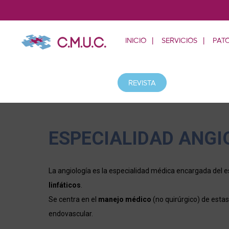
INICIO
SERVICIOS
PAT
REVISTA
ESPECIALIDAD ANGI
La angiología es la especialidad médica encargada del e
linfáticos
.
Se centra en el
manejo médico
(no quirúrgico) de esta
endovascular.