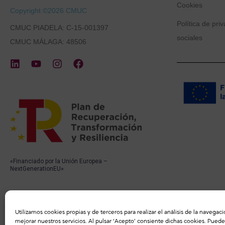
Cookies
Copyright ©2026 CMUC
Política de pri
CMUC PIADELA: C-15-001397
sociales
CMUC MÁLAGA: 48506
«Financiado por la Unión Europea –
NextGenerationEU»
Utilizamos cookies propias y de terceros para realizar el análisis de la navegaci
mejorar nuestros servicios. Al pulsar ‘Acepto’ consiente dichas cookies. Pue