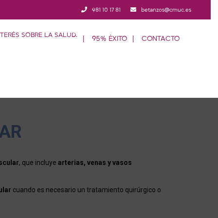
981 10 17 81
betanzos@cmuc.es
95% ÉXITO
CONTACTO
LAR
scular
, que incluye
arterias, venas y vasos
ular
cuando es necesario un tratamiento quirúrgico o