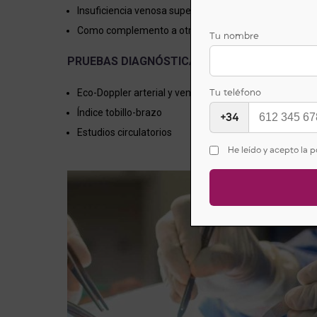
Insuficiencia venosa superficial
Como complemento a otros tratamientos venosos
Tu nombre
PRUEBAS DIAGNÓSTICAS
Eco-Doppler arterial y venoso
Tu teléfono
Índice tobillo-brazo
+34
Estudios circulatorios
He leído y acepto la p