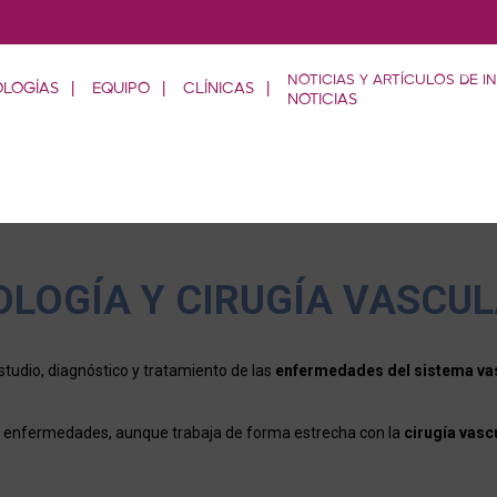
OLOGÍAS
EQUIPO
CLÍNICAS
NOTICIAS
OLOGÍA Y CIRUGÍA VASCU
studio, diagnóstico y tratamiento de las
enfermedades del sistema va
s enfermedades, aunque trabaja de forma estrecha con la
cirugía vasc