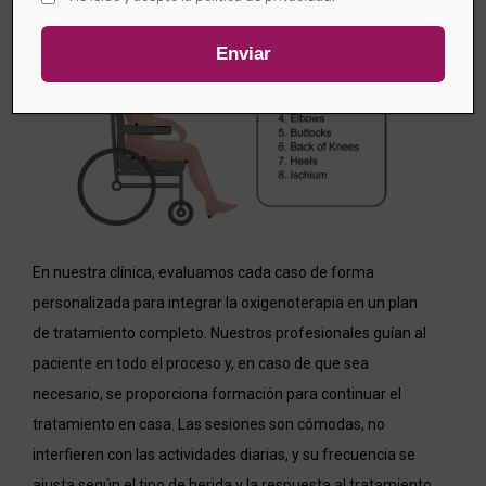
En nuestra clínica, evaluamos cada caso de forma
personalizada para integrar la oxigenoterapia en un plan
de tratamiento completo. Nuestros profesionales guían al
paciente en todo el proceso y, en caso de que sea
necesario, se proporciona formación para continuar el
tratamiento en casa. Las sesiones son cómodas, no
interfieren con las actividades diarias, y su frecuencia se
ajusta según el tipo de herida y la respuesta al tratamiento.