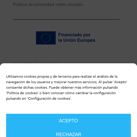
Política de privacidad redes sociales
ENLACES DE INTERÉS
Utilizamos cookies propias y de terceros para realizar el análisis de la
Revista ulceras.info
navegación de los usuarios y mejorar nuestros servicios. Al pulsar ‘Acepto’
consiente dichas cookies. Puede obtener más información pulsando
‘
Política de cookies
’ o bien conocer cómo cambiar la configuración
pulsando en ‘Configuración de cookies’.
CONTACTO
ACEPTO
RECHAZAR