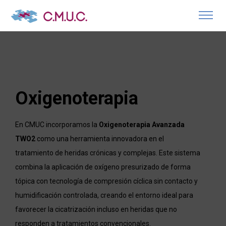
Oxigenoterapia
En CMUC incorporamos la
Oxigenoterapia Avanzada
TWO2
como una herramienta innovadora en el
tratamiento de heridas crónicas y complejas. Este sistema
combina la aplicación de oxígeno presurizado de forma
tópica con tecnología de compresión cíclica sin contacto y
humidificación controlada, creando el entorno ideal para
favorecer la cicatrización incluso en heridas que no
responden a tratamientos convencionales.