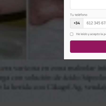
Cas
Tu teléfono
+34
He leído y acepto la p