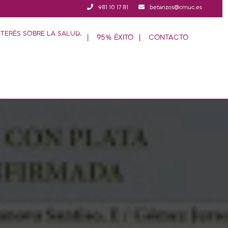
981 10 17 81
betanzos@cmuc.es
95% ÉXITO
CONTACTO