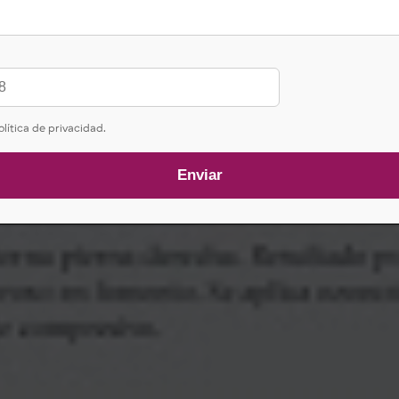
o clínico pos
olítica de privacidad.