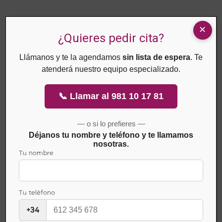
El primer cambio de cura se efectúa a los 4 días y las siguientes
cada 6-7 días
, si no hay perdidas de vacío u otras incidencias que
¿Quieres pedir cita?
impliquen retocar el sellado o la renovación de la gasa.
Llámanos y te la agendamos
sin lista de espera
. Te
atenderá nuestro equipo especializado.
En el primer cambio ya se objetiva una elevación importante del
tejido y cómo las zonas de esfacelo se van limpiando y ya
📞 Llamar al 981 10 17 81
apareciendo zonas de granulación y
disminución del tamaño de
la herida
.
— o si lo prefieres —
Déjanos tu nombre y teléfono y te llamamos
nosotras.
Tu nombre
Tu teléfono
+34