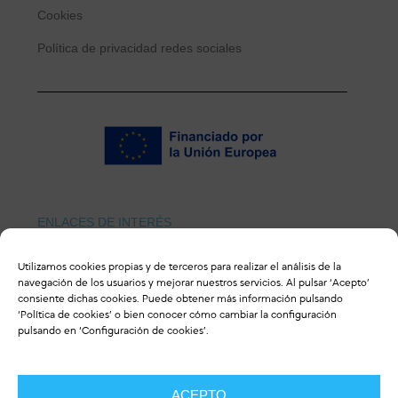
Cookies
Política de privacidad redes sociales
ENLACES DE INTERÉS
Revista ulceras.info
Utilizamos cookies propias y de terceros para realizar el análisis de la
navegación de los usuarios y mejorar nuestros servicios. Al pulsar ‘Acepto’
consiente dichas cookies. Puede obtener más información pulsando
‘
Política de cookies
’ o bien conocer cómo cambiar la configuración
pulsando en ‘Configuración de cookies’.
CONTACTO
ACEPTO