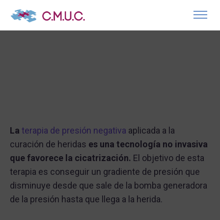
La
terapia de presión negativa
aplicada a la
curación de heridas
es una tecnología no invasiva
que favorece la cicatrización.
El objetivo de esta
terapia es conseguir un gradiente de presión que
disminuye desde que sale de la bomba generadora
de la presión hasta que llega a la herida.