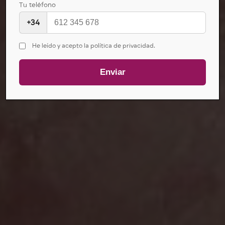
Tu teléfono
+34
He leído y acepto la política de privacidad.